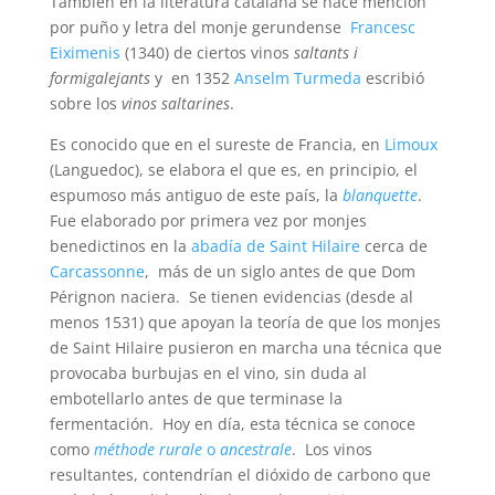
También en la literatura catalana se hace mención
por puño y letra del monje gerundense
Francesc
Eiximenis
(1340) de ciertos vinos
saltants i
formigalejants
y en 1352
Anselm Turmeda
escribió
sobre los
vinos saltarines
.
Es conocido que en el sureste de Francia, en
Limoux
(Languedoc), se elabora el que es, en principio, el
espumoso más antiguo de este país, la
blanquette
.
Fue elaborado por primera vez por monjes
benedictinos en la
abadía de Saint Hilaire
cerca de
Carcassonne
, más de un siglo antes de que Dom
Pérignon naciera. Se tienen evidencias (desde al
menos 1531) que apoyan la teoría de que los monjes
de Saint Hilaire pusieron en marcha una técnica que
provocaba burbujas en el vino, sin duda al
embotellarlo antes de que terminase la
fermentación. Hoy en día, esta técnica se conoce
como
méthode rurale
o
ancestrale
. Los vinos
resultantes, contendrían el dióxido de carbono que