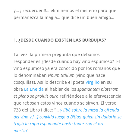
y… ¡¡recuerden!!… eliminemos el misterio para que
permanezca la magia… que dice un buen amigo…
¿DESDE CUÁNDO EXISTEN LAS BURBUJAS?
Tal vez, la primera pregunta que debamos
responder es ¿desde cuándo hay vino espumoso? El
vino espumoso ya era conocido por los romanos que
lo denominaban
vinum titillum
(vino que hace
cosquillas). Así lo describe el poeta
Virgilio
en su
obra
La Eneida
al hablar de los
spumantem plateram
et pleno se proluit auro
refiriéndose a la efervescencia
que rebosan estos vinos cuando se sirven. El verso
738 del Libro I dice: “
…
y libó sobre la mesa la ofrenda
del vino y […] convidó luego a Bitias, quien sin dudarlo se
tragó la copa espumante hasta topar con el oro
macizo
”.