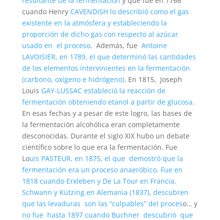
resultante de la fermentación
y que fue en 1766
cuando Henry
CAVENDISH lo describió como el gas
existente en la atmósfera y estableciendo la
proporción de dicho gas con respecto al azúcar
usado en el proceso
. Además, fue
Antoine
LAVOISIER, en 1789, el que determinó las cantidades
de los elementos intervinientes en la fermentación
(carbono, oxígeno e hidrógeno)
. En 1815, Joseph
Louis
GAY-LUSSAC estableció la reacción de
fermentación obteniendo etanol a partir de glucosa
.
En esas fechas y a pesar de este logro, las bases de
la fermentación alcohólica eran completamente
desconocidas. Durante el siglo XIX hubo un debate
científico sobre lo que era la fermentación. Fue
Lo
uis PASTEUR, en 1875, el que demostró que la
fermentación era un proceso anaeróbico
.
Fue en
1818 cuando Erxleben y De La Tour en Francia,
Schwann y Kützing en Alemania (1837), descubren
que las levaduras son las “culpables” del proces
o… y
no fue hasta 1897 cuando Buchner descubrió que